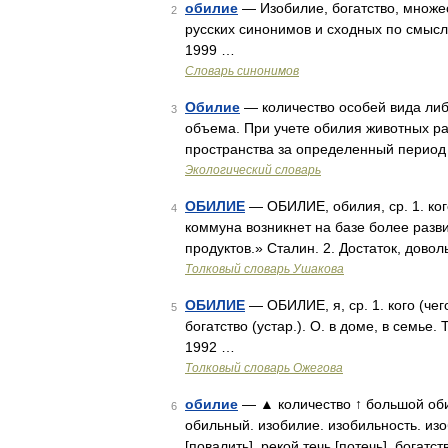
обилие
— Изобилие, богатство, множест
2
русских синонимов и сходных по смыслу
1999 …
Словарь синонимов
Обилие
— количество особей вида либ
3
объема. При учете обилия животных ра
пространства за определенный период 
Экологический словарь
ОБИЛИЕ
— ОБИЛИЕ, обилия, ср. 1. ког
4
коммуна возникнет на базе более разви
продуктов.» Сталин. 2. Достаток, дово
Толковый словарь Ушакова
ОБИЛИЕ
— ОБИЛИЕ, я, ср. 1. кого (чего
5
богатство (устар.). О. в доме, в семье
1992 …
Толковый словарь Ожегова
обилие
— ▲ количество ↑ большой обил
6
обильный. изобилие. изобильность. из
[повалить]. рекой течь [потечь]. богат