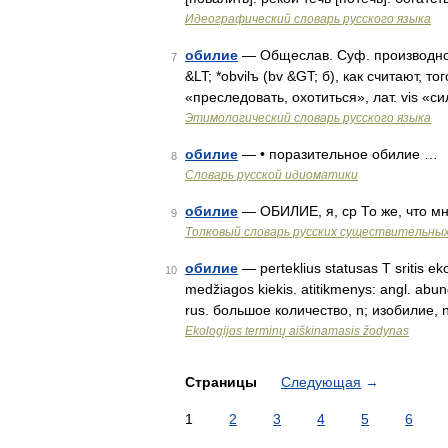
Идеографический словарь русского языка
обилие
— Общеслав. Суф. производное 
7
&LT; *obvilъ (bv &GT; б), как считают, то
«преследовать, охотиться», лат. vis «с
Этимологический словарь русского языка
обилие
— • поразительное обилие …
8
Словарь русской идиоматики
обилие
— ОБИЛИЕ, я, ср То же, что м
9
Толковый словарь русских существительны
обилие
— perteklius statusas T sritis eko
10
medžiagos kiekis. atitikmenys: angl. ab
rus. большое количество, n; изобилие,
Ekologijos terminų aiškinamasis žodynas
Страницы
Следующая
→
1
2
3
4
5
6