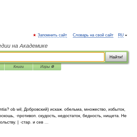
Запомнить сайт
Словарь на свой сайт
RU
едии на Академике
Найти!
Книги
Игры ⚽
ia? ob wil, Добровский) искаж. обельма, множество, избыток,
оскошь, ·противоп. скудость, недостаток, бедность, нищета. Не
ьству. | ·стар. и сев …