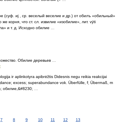
(суф. иj , ср. веселый веселие и др.) от обилъ «обильный»
го же корня, что ст. сл. извилие «изобилие», лит. výti
ила» и т. д. Исходно обилие …
ножество. Обилие деревьев …
х
logija ir aplinkotyra apibrėžtis Didesnis negu reikia reakcijai
undance; excess; superabundance vok. Überfülle, f; Übermaß, m
 n; обилие,&#8230; …
7
8
9
10
11
12
13