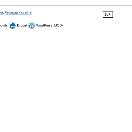
ка
,
Реклама на сайте
18+
omla,
Drupal,
WordPress, MODx.