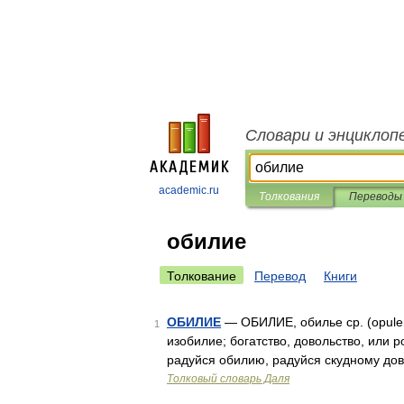
Словари и энциклоп
academic.ru
Толкования
Переводы
обилие
Толкование
Перевод
Книги
ОБИЛИЕ
— ОБИЛИЕ, обилье ср. (opulent
1
изобилие; богатство, довольство, или р
радуйся обилию, радуйся скудному довол
Толковый словарь Даля