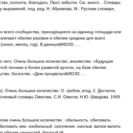
во, полнота, благодать. Прот. избыток. См. много... Словарь
 выражений. под. ред. Н. Абрамова, М.: Русские словари,
о всего сообщества, приходящееся на единицу площади или
зличают обилие разовое и обилие среднее для всего
(сезон, месяц, год). В данных&#8230; …
о чего. Очень большое количество, множество. «Будущая
той техники и более развитой артели, на базе обилия
льство, богатство. «Дом процветал&#8230; …
). Очень большое количество. О. грибов, ягод. 2. Достаток,
. Толковый словарь Ожегова. С.И. Ожегов, Н.Ю. Шведова. 1949
ие очень большое количество . обильность. обиловать.
обиловать чем. изобильный. скопление. наплыв. валом валить
ство обилие ценностей. богатый (# …